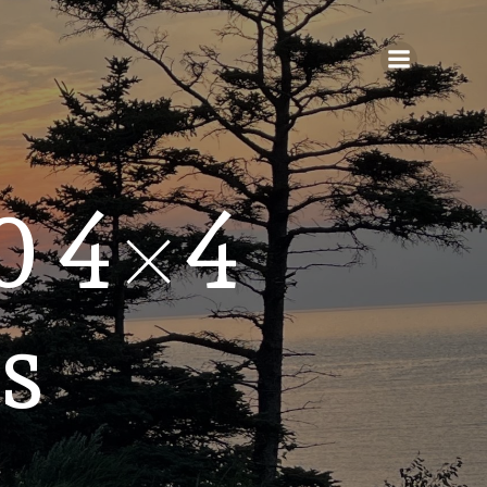
0 4×4
s