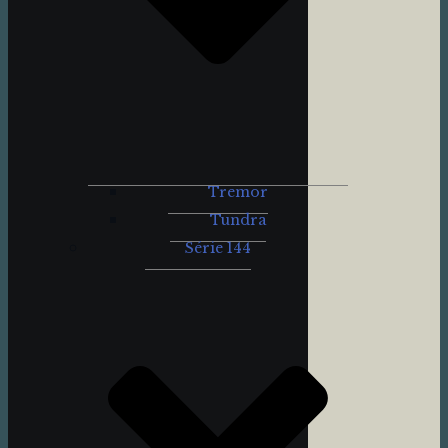
Tremor
Tundra
Série 144