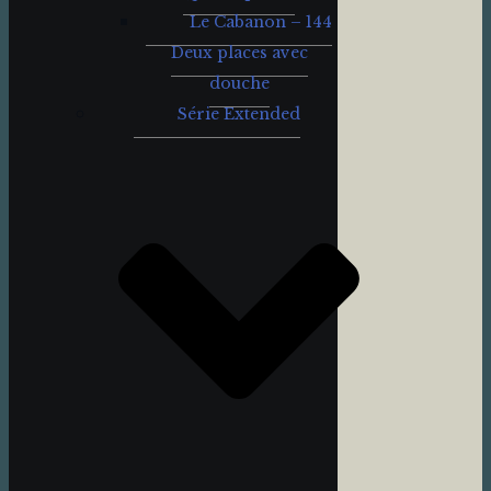
Le Cabanon – 144
Deux places avec
douche
Série Extended