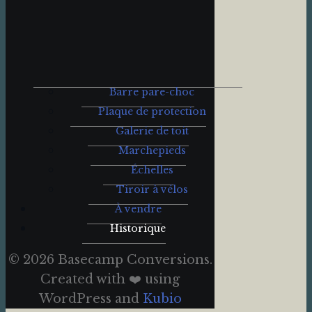
Barre pare-choc
Plaque de protection
Galerie de toit
Marchepieds
Échelles
Tiroir à vélos
À vendre
Historique
© 2026 Basecamp Conversions.
Created with ❤️ using
WordPress and
Kubio