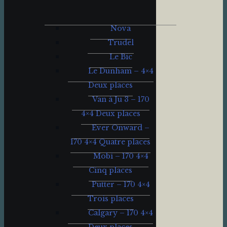
Nova
Trudel
Le Bic
Le Dunham – 4×4
Deux places
Van à Ju 3 – 170
4×4 Deux places
Ever Onward –
170 4×4 Quatre places
Mobi – 170 4×4
Cinq places
Putter – 170 4×4
Trois places
Calgary – 170 4×4