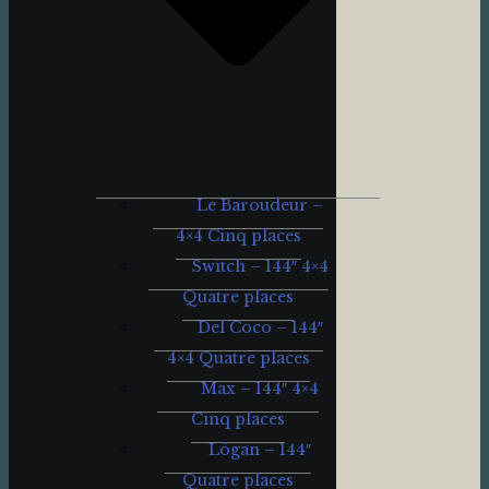
Le Baroudeur –
4×4 Cinq places
Switch – 144″ 4×4
Quatre places
Del Coco – 144″
4×4 Quatre places
Max – 144″ 4×4
Cinq places
Lögan – 144″
Quatre places