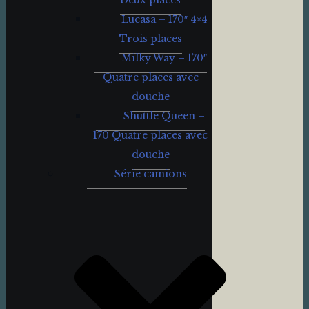
Deux places
Lucasa – 170″ 4×4
Trois places
Milky Way – 170″
Quatre places avec
douche
Shuttle Queen –
170 Quatre places avec
douche
Série camions