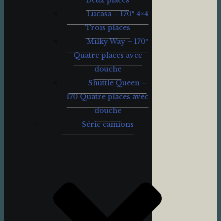
Deux places
Lucasa – 170″ 4×4
Trois places
Milky Way – 170″
Quatre places avec
douche
Shuttle Queen –
170 Quatre places avec
douche
Série camions