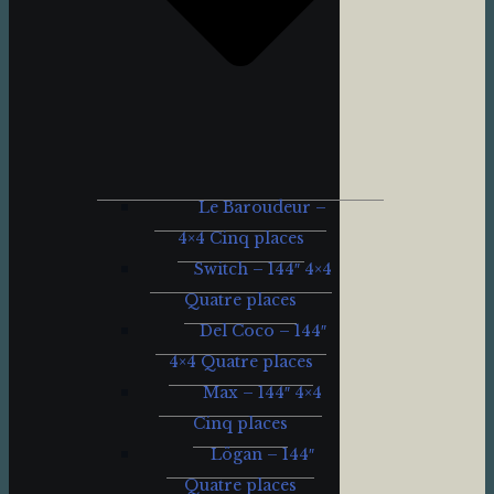
Le Baroudeur –
4×4 Cinq places
Switch – 144″ 4×4
Quatre places
Del Coco – 144″
4×4 Quatre places
Max – 144″ 4×4
Cinq places
Lögan – 144″
Quatre places