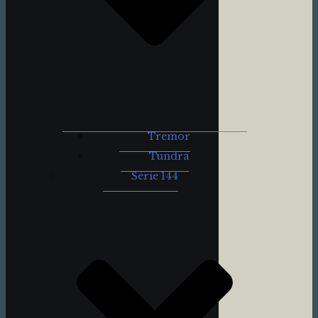
Tremor
Tundra
Série 144