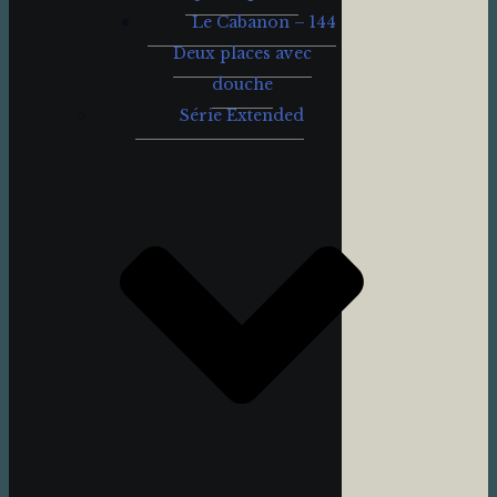
Le Cabanon – 144
Deux places avec
douche
Série Extended