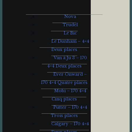
Nova
Trudel
Le Bic
Le Dunham – 4×4
Deux places
Van à Ju 3 – 170
4×4 Deux places
Ever Onward –
170 4×4 Quatre places
Mobi – 170 4×4
Cinq places
Putter – 170 4×4
Trois places
Calgary – 170 4×4