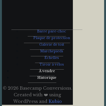
Barre pare-choc
Plaque de protection
Galerie de toit
Marchepieds
Échelles
Tiroir à vélos
À vendre
Historique
© 2026 Basecamp Conversions.
Created with ❤️ using
WordPress and
Kubio