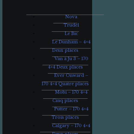
Nova
Trudel
Le Bic
Le Dunham – 4×4
Deux places
Van à Ju 3 – 170
4×4 Deux places
Ever Onward –
170 4×4 Quatre places
Mobi – 170 4×4
Cinq places
Putter – 170 4×4
Trois places
Calgary – 170 4×4