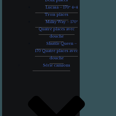
Deux places
Lucasa – 170″ 4×4
Trois places
Milky Way – 170″
Quatre places avec
douche
Shuttle Queen –
170 Quatre places avec
douche
Série camions