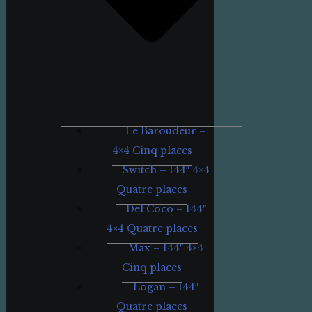
Le Baroudeur –
4×4 Cinq places
Switch – 144″ 4×4
Quatre places
Del Coco – 144″
4×4 Quatre places
Max – 144″ 4×4
Cinq places
Lögan – 144″
Quatre places