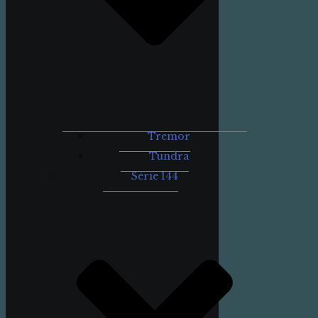
Tremor
Tundra
Série 144