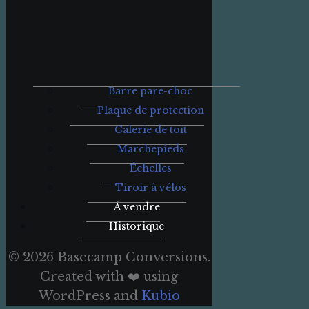
Barre pare-choc
Plaque de protection
Galerie de toit
Marchepieds
Échelles
Tiroir à vélos
À vendre
Historique
© 2026 Basecamp Conversions.
Created with ❤️ using
WordPress and
Kubio