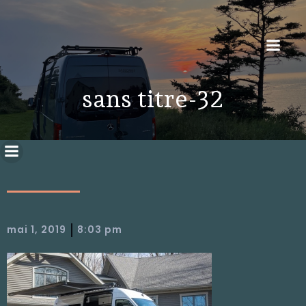
sans titre-32
|
mai 1, 2019
8:03 pm