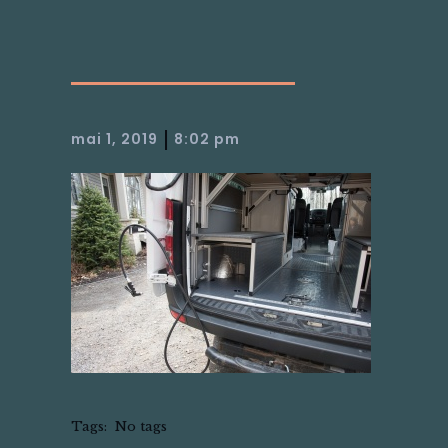
|
mai 1, 2019
8:02 pm
Tags:
No tags