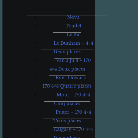
Nova
Trudel
Le Bic
Le Dunham – 4×4
Deux places
Van à Ju 3 – 170
4×4 Deux places
Ever Onward –
170 4×4 Quatre places
Mobi – 170 4×4
Cinq places
Putter – 170 4×4
Trois places
Calgary – 170 4×4