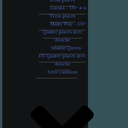
Deux places
Lucasa – 170″ 4×4
Trois places
Milky Way – 170″
Quatre places avec
douche
Shuttle Queen –
170 Quatre places avec
douche
Série camions