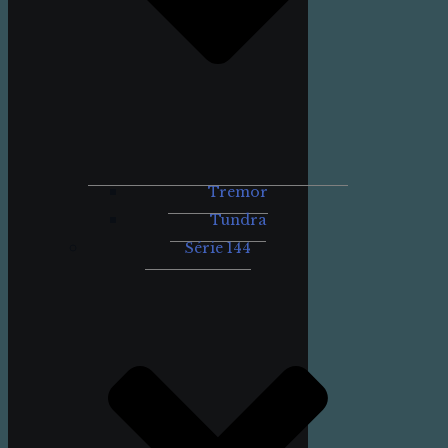
Tremor
Tundra
Série 144