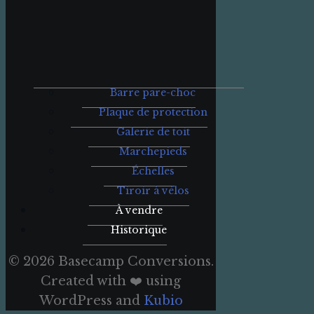
Barre pare-choc
Plaque de protection
Galerie de toit
Marchepieds
Échelles
Tiroir à vélos
À vendre
Historique
© 2026 Basecamp Conversions.
Created with ❤️ using
WordPress and
Kubio