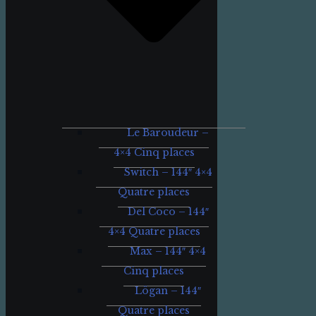
Le Baroudeur –
4×4 Cinq places
Switch – 144″ 4×4
Quatre places
Del Coco – 144″
4×4 Quatre places
Max – 144″ 4×4
Cinq places
Lögan – 144″
Quatre places