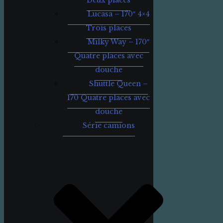
Deux places
Lucasa – 170″ 4×4
Trois places
Milky Way – 170″
Quatre places avec
douche
Shuttle Queen –
170 Quatre places avec
douche
Série camions