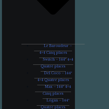
Le Baroudeur –
4×4 Cinq places
Switch – 144″ 4×4
Quatre places
Del Coco – 144″
4×4 Quatre places
Max – 144″ 4×4
Cinq places
Lögan – 144″
Quatre places