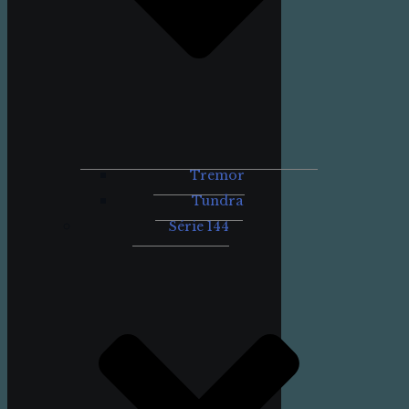
Tremor
Tundra
Série 144