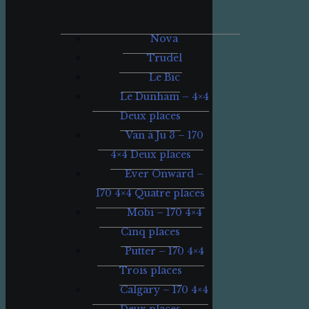
Nova
Trudel
Le Bic
Le Dunham – 4×4
Deux places
Van à Ju 3 – 170
4×4 Deux places
Ever Onward –
170 4×4 Quatre places
Mobi – 170 4×4
Cinq places
Putter – 170 4×4
Trois places
Calgary – 170 4×4