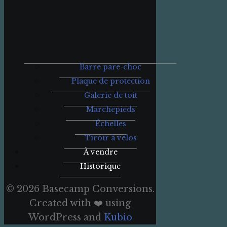
Barre pare-choc
Plaque de protection
Galerie de toit
Marchepieds
Échelles
Tiroir à vélos
À vendre
Historique
© 2026 Basecamp Conversions.
Created with ❤️ using
WordPress and
Kubio