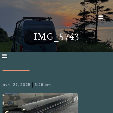
IMG_5743
|
avril 27, 2025
5:29 pm