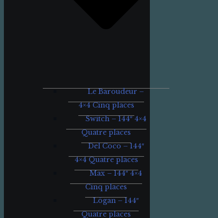
Le Baroudeur –
4×4 Cinq places
Switch – 144″ 4×4
Quatre places
Del Coco – 144″
4×4 Quatre places
Max – 144″ 4×4
Cinq places
Lögan – 144″
Quatre places