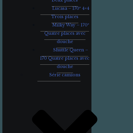
Deux places
Lucasa – 170″ 4×4
Trois places
Milky Way – 170″
Quatre places avec
douche
Shuttle Queen –
170 Quatre places avec
douche
Série camions