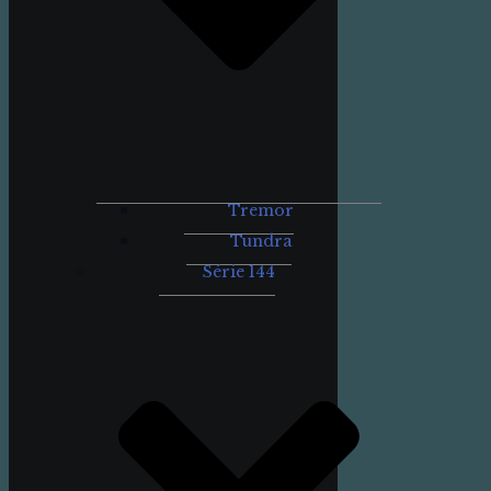
Tremor
Tundra
Série 144