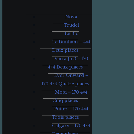
Nova
Trudel
Le Bic
Le Dunham – 4×4
Deux places
Van à Ju 3 – 170
4×4 Deux places
Ever Onward –
170 4×4 Quatre places
Mobi – 170 4×4
Cinq places
Putter – 170 4×4
Trois places
Calgary – 170 4×4