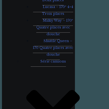
Deux places
Lucasa – 170″ 4×4
Trois places
Milky Way – 170″
Quatre places avec
douche
Shuttle Queen –
170 Quatre places avec
douche
Série camions