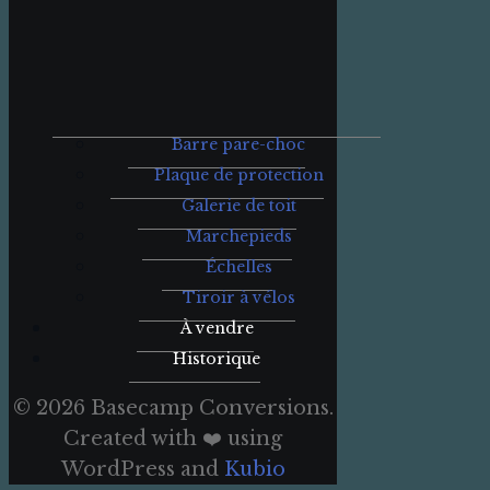
Barre pare-choc
Plaque de protection
Galerie de toit
Marchepieds
Échelles
Tiroir à vélos
À vendre
Historique
© 2026 Basecamp Conversions.
Created with ❤️ using
WordPress and
Kubio