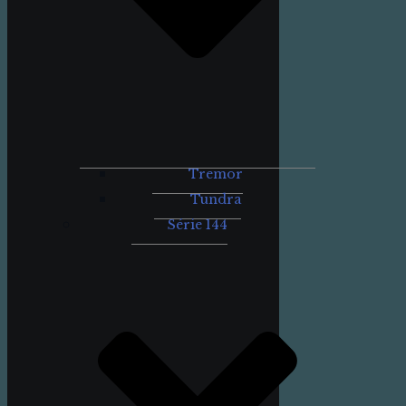
Tremor
Tundra
Série 144