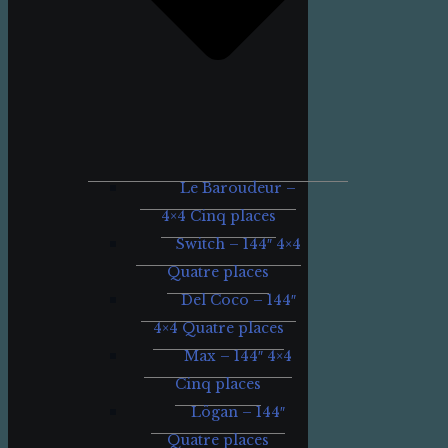
Le Baroudeur –
4×4 Cinq places
Switch – 144″ 4×4
Quatre places
Del Coco – 144″
4×4 Quatre places
Max – 144″ 4×4
Cinq places
Lögan – 144″
Quatre places