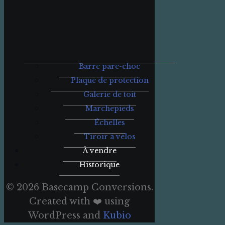
Barre pare-choc
Plaque de protection
Galerie de toit
Marchepieds
Échelles
Tiroir à vélos
À vendre
Historique
© 2026 Basecamp Conversions.
Created with ❤️ using
WordPress and
Kubio