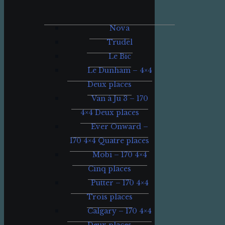
Nova
Trudel
Le Bic
Le Dunham – 4×4
Deux places
Van à Ju 3 – 170
4×4 Deux places
Ever Onward –
170 4×4 Quatre places
Mobi – 170 4×4
Cinq places
Putter – 170 4×4
Trois places
Calgary – 170 4×4