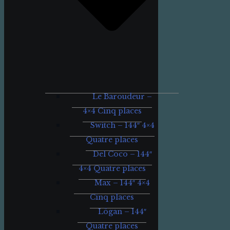
Le Baroudeur –
4×4 Cinq places
Switch – 144″ 4×4
Quatre places
Del Coco – 144″
4×4 Quatre places
Max – 144″ 4×4
Cinq places
Lögan – 144″
Quatre places