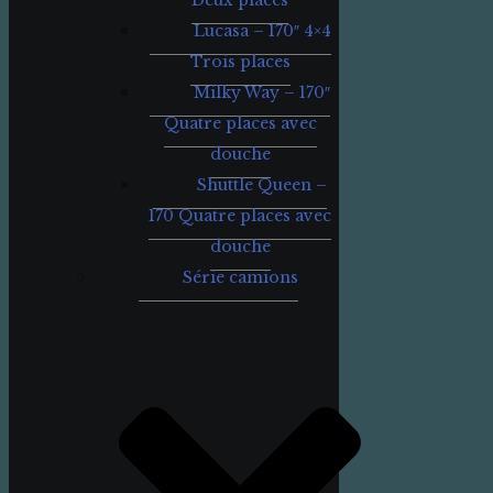
Deux places
Lucasa – 170″ 4×4
Trois places
Milky Way – 170″
Quatre places avec
douche
Shuttle Queen –
170 Quatre places avec
douche
Série camions