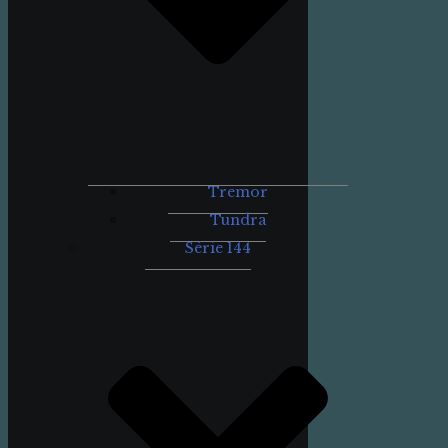
Tremor
Tundra
Série 144