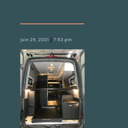
|
juin 29, 2021
7:52 pm