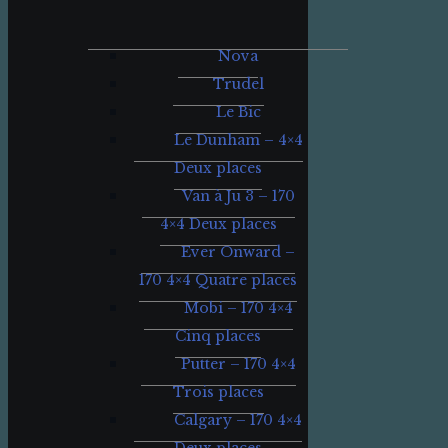
Nova
Trudel
Le Bic
Le Dunham – 4×4
Deux places
Van à Ju 3 – 170
4×4 Deux places
Ever Onward –
170 4×4 Quatre places
Mobi – 170 4×4
Cinq places
Putter – 170 4×4
Trois places
Calgary – 170 4×4