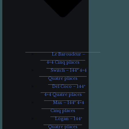
Le Baroudeur –
4×4 Cinq places
Switch – 144″ 4×4
Quatre places
Del Coco – 144″
4×4 Quatre places
Max – 144″ 4×4
Cinq places
Lögan – 144″
Quatre places