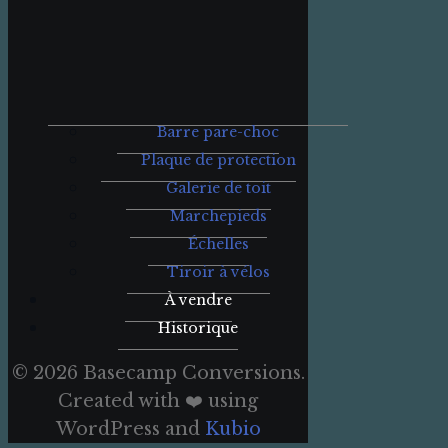
Barre pare-choc
Plaque de protection
Galerie de toit
Marchepieds
Échelles
Tiroir à vélos
À vendre
Historique
© 2026 Basecamp Conversions.
Created with ❤️ using
WordPress and
Kubio