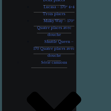
Deux places
Lucasa – 170″ 4×4
Trois places
Milky Way – 170″
Quatre places avec
douche
Shuttle Queen –
170 Quatre places avec
douche
Série camions