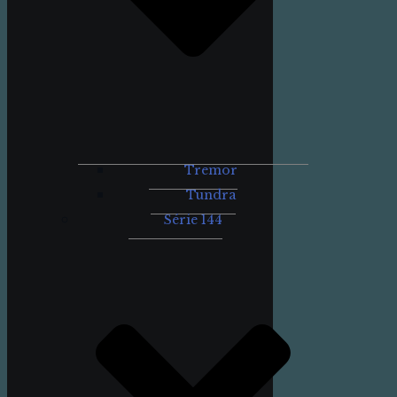
Tremor
Tundra
Série 144