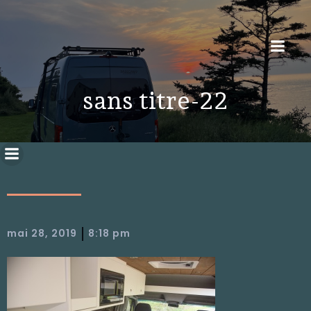
sans titre-22
|
mai 28, 2019
8:18 pm